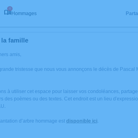
11
Hommages
Part
la famille
hers amis,
 grande tristesse que nous vous annonçons le décès de Pasc
ons à utiliser cet espace pour laisser vos condoléances, partag
rs des poèmes ou des textes. Cet endroit est un lieu d'express
U.
lantation d’arbre hommage est
disponible ici
.