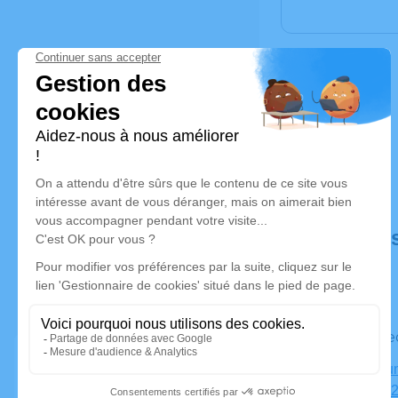
Déroulé de
Le vendr
Crématorium
Venant, 62