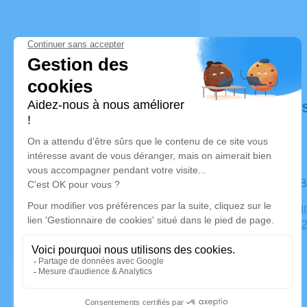
Déroulé de
Le jeudi 
Crématorium
Venant, 62