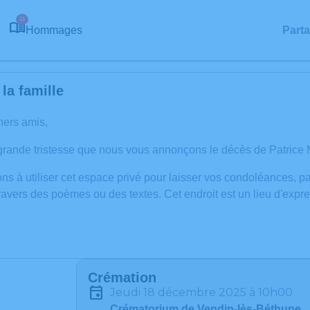
11
Hommages
Part
la famille
hers amis,
grande tristesse que nous vous annonçons le décès de Patric
ns à utiliser cet espace privé pour laisser vos condoléances, 
ravers des poèmes ou des textes. Cet endroit est un lieu d'exp
Crémation
jeudi 18 décembre 2025 à 10h00
Crématorium de Vendin-lès-Béthune